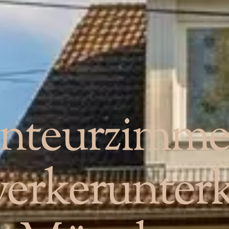
nteurzimme
rkerunterk