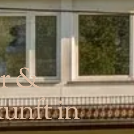
r &
unft in